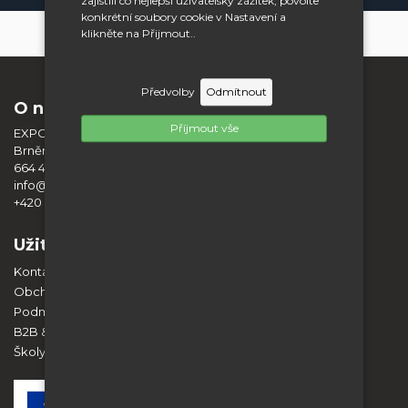
zajistili co nejlepší uživatelský zážitek, povolte
konkrétní soubory cookie v Nastavení a
klikněte na Přijmout..
Předvolby
Odmítnout
O nás
Příjmout vše
EXPO DISPLAY SERVICE s.r.o.
Brněnská 404
664 42 Modřice
info@expodisplayservice.cz
+420 603 574 784
Užitečné informace
Kontakt
Obchodní podmínky
Podmínky ochrany osobních údajů
B2B & Spolupráce
Školy a vzdělávací instituce