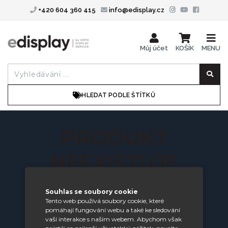
+420 604 360 415
info@edisplay.cz
Můj účet
KOŠÍK
MENU
HLEDAT PODLE ŠTÍTKŮ
PRODUKT
NEEXISTUJE
Souhlas se soubory cookie
Požadovaný produkt nebyl nalezen.
Tento web používá soubory cookie, které
zobrazit všechny produkty
pomáhají fungování webu a také ke sledování
vaší interakce s naším webem. Abychom však