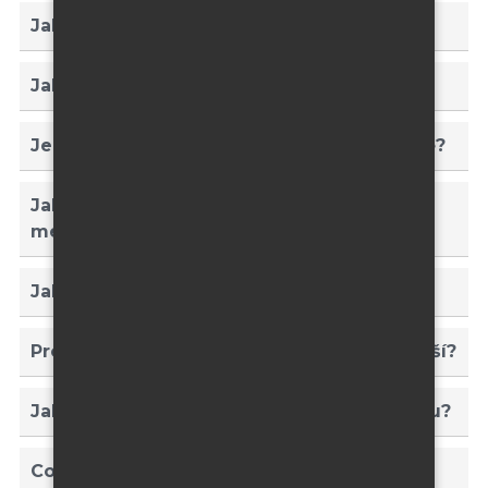
Jak probíhá montáž a instalace?
Jak snadno lze vyměnit grafiku?
Je možné využít Frame Rollup oboustranně?
Jak je řešena stabilita bez navijákového
mechanismu?
Jak náročná je doprava a skladování?
Pro jaké typy použití je systém nejvhodnější?
Jak vybrat správnou variantu Frame Rollupu?
Co ovlivňuje cenu Frame Rollupu?