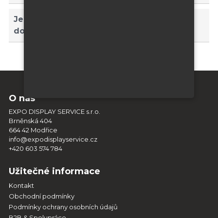
Je možné jednotlivé konstrukce spojovat
dohromady do jednoho velikého celku?
O nás
EXPO DISPLAY SERVICE s.r.o.
Brněnská 404
664 42 Modřice
info@expodisplayservice.cz
+420 603 574 784
Užitečné informace
Kontakt
Obchodní podmínky
Podmínky ochrany osobních údajů
B2B & Spolupráce