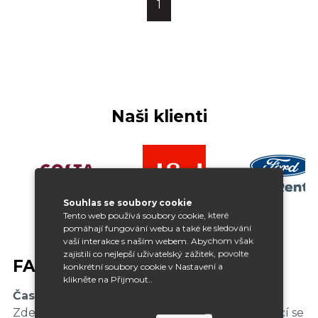
1
Naši klienti
Souhlas se soubory cookie
Tento web používá soubory cookie, které
pomáhají fungování webu a také ke sledování
vaší interakce s naším webem. Abychom však
zajistili co nejlepší uživatelský zážitek, povolte
FAQ
konkrétní soubory cookie v Nastavení a
klikněte na Přijmout..
Často kladené otázky
Zde Vám odpovíme na nejčastější dotazy týkající se