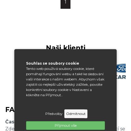
1
Naši klienti
Souhlas se soubory cookie
Tento web používá soubory cookie, které
pomáhají fungování webu a také ke sledování
vaší interakce s naším webem. Abychom však
zajistili co nejlepší uživatelský zážitek, povolte
konkrétní soubory cookie v Nastavení a
klikněte na Přijmout..
FAQ
Předvolby
Odmítnout
Často kladené otázky
Příjmout vše
Zde Vám odpovíme na nejčastější dotazy týkající se