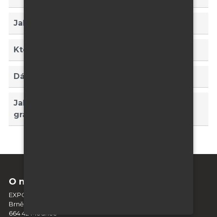
Jak jsou stojany na letáky balené?
Které řešení je nejuniverzálnější?
Dá se stojan dále modifikovat?
Jak probíhá nákupní proces a nahrání
grafických dat?
O nás
EXPO DISPLAY SERVICE s.r.o.
Brněnská 404
664 42 Modřice