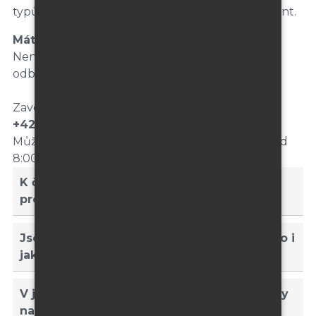
typů, montáže, grafiky i dopravy pro náš sortiment.
Máte další otázky?
Nenašli jste odpověď, kterou jste hledali? Naši
odborníci Vám rádi poradí!
Zavolejte, nebo zanechte zprávu
+420 603 574 784
Můžete nás kontaktovat od pondělí do pátku od
8:00 do 16:30. Rádi vám také zavoláme zpět.
K čemu slouží stojany v rámci výstavní
prezentace?
Jsou stojany vhodné jen jako doplněk, nebo i
jako samostatné řešení?
V jakých formátech bývají dostupné stojany
na letáky?