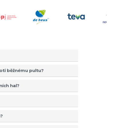
oti běžnému pultu?
ních hal?
á?