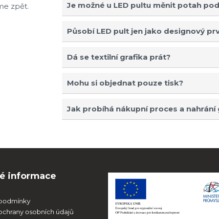
Je možné u LED pultu měnit potah po
me zpět.
Působí LED pult jen jako designový prv
Dá se textilní grafika prát?
Mohu si objednat pouze tisk?
Jak probíhá nákupní proces a nahrání 
né informace
podmínky
chrany osobních údajů