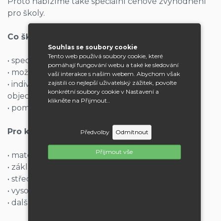
Proto nabízíme také speciální cenové zvýhodnění
pro školy.
Co školy získají?
Souhlas se soubory cookie
Tento web používá soubory cookie, které
• speciální zvýhodněné ceny pro školy
pomáhají fungování webu a také ke sledování
• možnost platby na fakturu
vaší interakce s naším webem. Abychom však
zajistili co nejlepší uživatelský zážitek, povolte
• individuální přístup podle typu projektu či
konkrétní soubory cookie v Nastavení a
objednávky
klikněte na Přijmout..
• pomoc s výběrem vhodného řešení
Pro koho je nabídka určena?
Předvolby
Odmítnout
Příjmout vše
• mateřské školy
• základní školy
• střední školy
• vysoké školy
• další vzdělávací a příspěvkové organizace