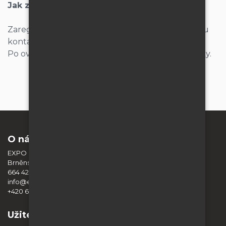
Jak získat tyto podmínky?
Zaregistrujte se na našem webu nebo nás rovnou
kontaktujte na info@edisplay.cz.
Po ověření vám nastavíme odpovídající podmínky.
O nás
EXPO DISPLAY SERVICE s.r.o.
Brněnská 404
664 42 Modřice
info@expodisplayservice.cz
+420 603 574 784
Užitečné informace