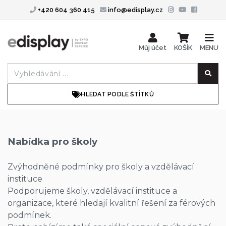
+420 604 360 415
info@edisplay.cz
Můj účet
KOŠÍK
MENU
HLEDAT PODLE ŠTÍTKŮ
Nabídka pro školy
Zvýhodněné podmínky pro školy a vzdělávací
instituce
Podporujeme školy, vzdělávací instituce a
organizace, které hledají kvalitní řešení za férových
podmínek.