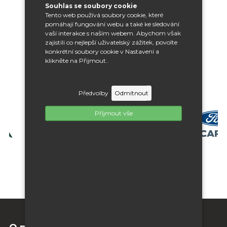
1
2
3
Souhlas se soubory cookie
Tento web používá soubory cookie, které
pomáhají fungování webu a také ke sledování
vaší interakce s naším webem. Abychom však
zajistili co nejlepší uživatelský zážitek, povolte
konkrétní soubory cookie v Nastavení a
klikněte na Přijmout..
Naši klienti
Předvolby
Odmítnout
Příjmout vše