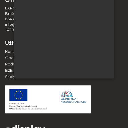
O nás
EXPO DISPLAY SERVICE s.r.o.
Brněnská 404
664 42 Modřice
info@expodisplayservice.cz
+420 603 574 784
Užitečné informace
Kontakt
Obchodní podmínky
Podmínky ochrany osobních údajů
B2B & Spolupráce
Školy a vzdělávací instituce