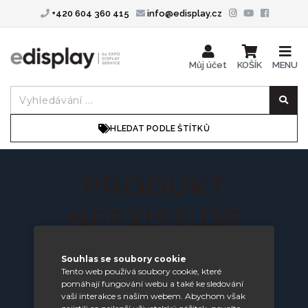
+420 604 360 415
info@edisplay.cz
Můj účet
KOŠÍK
MENU
HLEDAT PODLE ŠTÍTKŮ
PRODUKT
NEEXISTUJE
Souhlas se soubory cookie
Požadovaný produkt nebyl nalezen.
Tento web používá soubory cookie, které
zobrazit všechny produkty
pomáhají fungování webu a také ke sledování
vaší interakce s naším webem. Abychom však