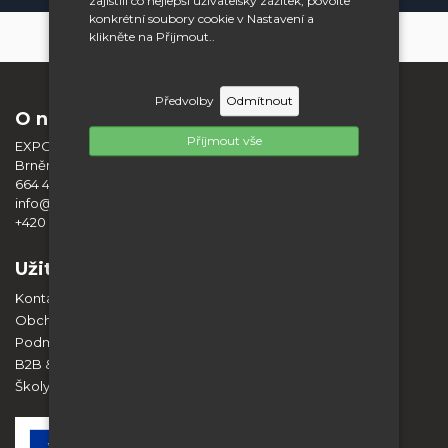
zajistili co nejlepší uživatelský zážitek, povolte
konkrétní soubory cookie v Nastavení a
klikněte na Přijmout..
Předvolby
Odmítnout
O nás
Příjmout vše
EXPO DISPLAY SERVICE s.r.o.
Brněnská 404
664 42 Modřice
info@expodisplayservice.cz
+420 603 574 784
Užitečné informace
Kontakt
Obchodní podmínky
Podmínky ochrany osobních údajů
B2B & Spolupráce
Školy a vzdělávací instituce