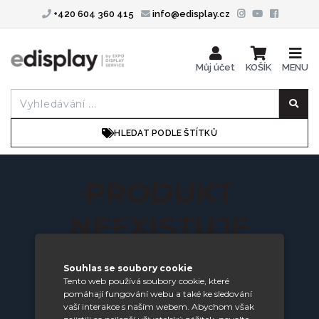
+420 604 360 415
info@edisplay.cz
Můj účet
KOŠÍK
MENU
HLEDAT PODLE ŠTÍTKŮ
PRODUKT
NEEXISTUJE
Souhlas se soubory cookie
Požadovaný produkt nebyl nalezen.
Tento web používá soubory cookie, které
zobrazit všechny produkty
pomáhají fungování webu a také ke sledování
vaší interakce s naším webem. Abychom však