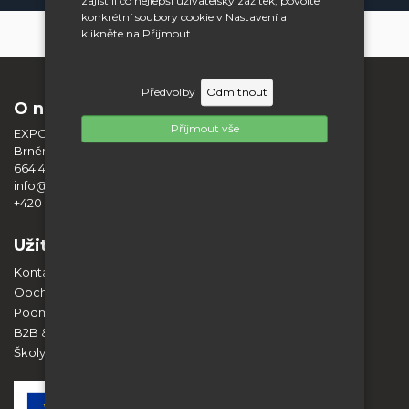
zajistili co nejlepší uživatelský zážitek, povolte
konkrétní soubory cookie v Nastavení a
klikněte na Přijmout..
Předvolby
Odmítnout
O nás
Příjmout vše
EXPO DISPLAY SERVICE s.r.o.
Brněnská 404
664 42 Modřice
info@expodisplayservice.cz
+420 603 574 784
Užitečné informace
Kontakt
Obchodní podmínky
Podmínky ochrany osobních údajů
B2B & Spolupráce
Školy a vzdělávací instituce