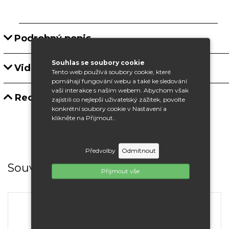
Podrobný popis
Souhlas se soubory cookie
Video
Tento web používá soubory cookie, které
pomáhají fungování webu a také ke sledování
vaší interakce s naším webem. Abychom však
Recenze
zajistili co nejlepší uživatelský zážitek, povolte
konkrétní soubory cookie v Nastavení a
klikněte na Přijmout..
Předvolby
Odmítnout
Související produkty
Příjmout vše