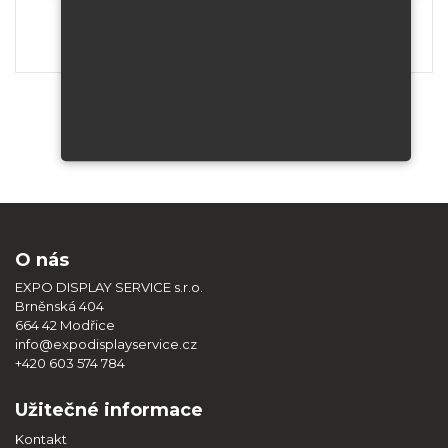
FLUX barový stůl Column
10696 Kč
O nás
EXPO DISPLAY SERVICE s.r.o.
Brněnská 404
664 42 Modřice
info@expodisplayservice.cz
+420 603 574 784
Užitečné informace
Kontakt