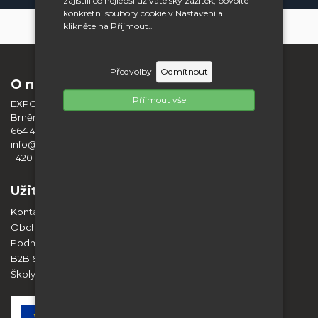
zajistili co nejlepší uživatelský zážitek, povolte
konkrétní soubory cookie v Nastavení a
klikněte na Přijmout..
Předvolby
Odmítnout
O nás
Příjmout vše
EXPO DISPLAY SERVICE s.r.o.
Brněnská 404
664 42 Modřice
info@expodisplayservice.cz
+420 603 574 784
Užitečné informace
Kontakt
Obchodní podmínky
Podmínky ochrany osobních údajů
B2B & Spolupráce
Školy a vzdělávací instituce