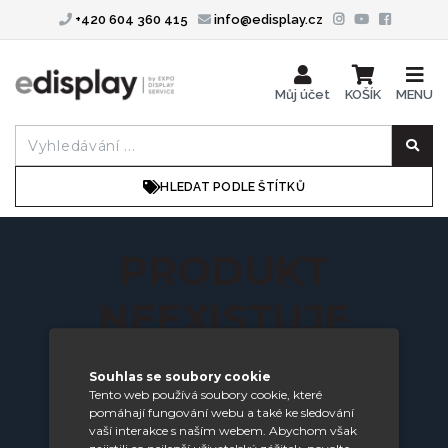
+420 604 360 415
info@edisplay.cz
Můj účet
KOŠÍK
MENU
HLEDAT PODLE ŠTÍTKŮ
PRODUKT
NEEXISTUJE
Souhlas se soubory cookie
Požadovaný produkt nebyl nalezen.
Tento web používá soubory cookie, které
zobrazit všechny produkty
pomáhají fungování webu a také ke sledování
vaší interakce s naším webem. Abychom však