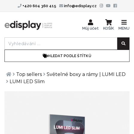
+420 604 360 415
info@edisplay.cz
Můj účet
KOŠÍK
MENU
HLEDAT PODLE ŠTÍTKŮ
Top sellers
Světelné boxy a rámy | LUMI LED
LUMI LED Slim