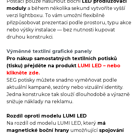
Postačí pouze nasunout boční
LED prodlužovací
moduly
a během několika sekund vytvoříte vyšší
verzi lightboxu. To vám umožní flexibilně
přizpůsobovat prezentaci podle prostoru, typu akce
nebo výšky instalace — bez nutnosti kupovat
druhou konstrukci.
Výměnné textilní grafické panely
Pro nákup samostatných textilních potisků
(tisku) přejděte na produkt
LUMI LED – nebo
klikněte zde.
SEG potisky můžete snadno vyměňovat podle
aktuální kampaně, sezóny nebo vizuální identity.
Jedna konstrukce tak slouží dlouhodobě a výrazně
snižuje náklady na reklamu.
Rozdíl oproti modelu LUMI LED
Na rozdíl od modelu LUMI LED, který
má
magnetické boční hrany
umožňující
spojování