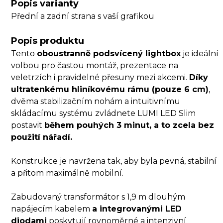
Popis varianty
Přední a zadní strana s vaší grafikou
Popis produktu
Tento
oboustranně podsvícený lightbox
je ideální
volbou pro častou montáž, prezentace na
veletrzích i pravidelné přesuny mezi akcemi.
Díky
ultratenkému hliníkovému rámu (pouze 6 cm)
,
dvěma stabilizačním nohám a intuitivnímu
skládacímu systému zvládnete LUMI LED Slim
postavit
během pouhých 3 minut, a to zcela bez
použití nářadí.
Konstrukce je navržena tak, aby byla pevná, stabilní
a přitom maximálně mobilní.
Zabudovaný transformátor s 1,9 m dlouhým
napájecím kabelem
a integrovanými LED
diodami
poskytují rovnoměrné a intenzivní