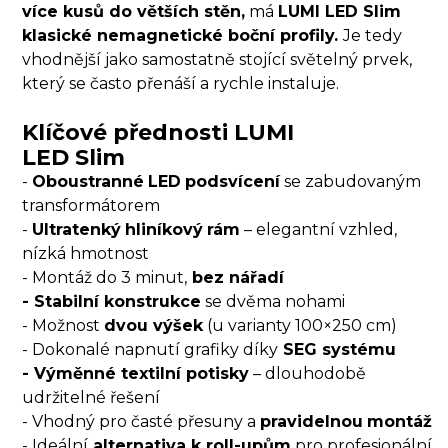
více kusů do větších stěn,
má
LUMI LED Slim
klasické nemagnetické boční profily.
Je tedy
vhodnější jako samostatně stojící světelný prvek,
který se často přenáší a rychle instaluje.
Klíčové přednosti LUMI
LED Slim
-
Oboustranné
LED
podsvícení
se zabudovaným
transformátorem
-
Ultratenký
hliníkový
rám
– elegantní vzhled,
nízká hmotnost
- Montáž do 3 minut,
bez nářadí
- Stabilní konstrukce
se dvěma nohami
- Možnost
dvou výšek
(u varianty 100×250 cm)
- Dokonalé napnutí grafiky díky
SEG systému
- Výměnné textilní potisky
– dlouhodobě
udržitelné řešení
- Vhodný pro časté přesuny a
pravidelnou
montáž
- Ideální
alternativa k roll-upům
pro profesionální